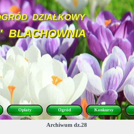
OGRÓD  DZIAŁKOWY
"  BLACHOWNIA
Pomiń menu
Opłaty
Ogród
Konkursy
Archiwum dz.28