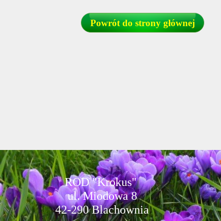
Powrót do strony głównej
R
O
D
"
K
r
o
k
u
s
"
u
l
.
M
i
o
d
o
w
a
8
4
2
-
2
9
0
B
l
a
c
h
o
w
n
i
a