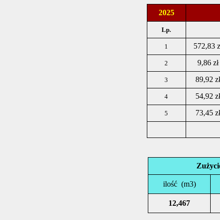
2025
Lp.
572,83 z
1
9,86 zł
2
89,92 z
3
54,92 z
4
73,45 z
5
Zużyci
ilość
(m3)
12,467