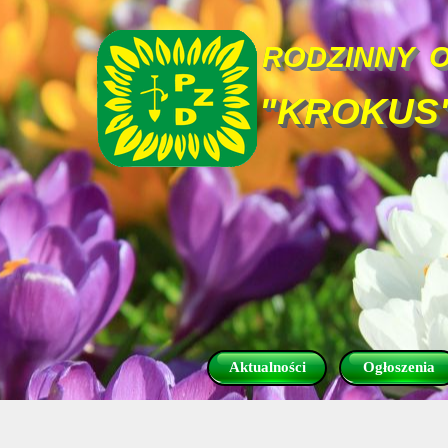
Przejdź do treści
RODZINNY  
"KROKUS
Aktualności
Ogłoszenia