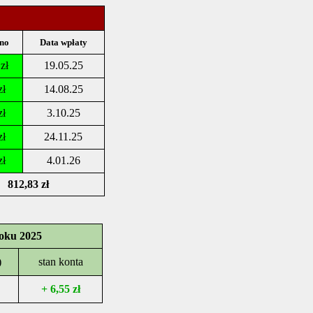
no
Data wpłaty
zł
19.05.25
zł
14.08.25
zł
3.10.25
zł
24.11.25
zł
4.01.26
812,83 zł
oku 2025
)
stan konta
+ 6,55 zł