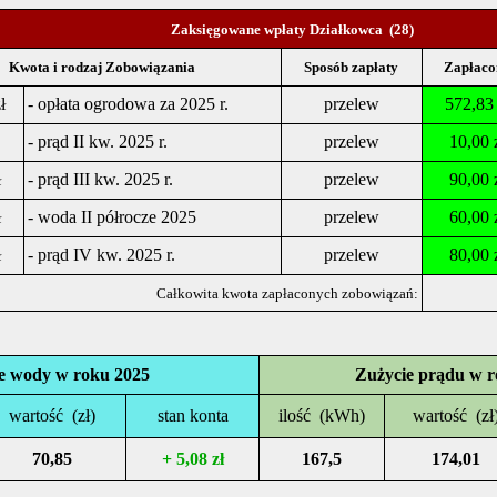
Zaksięgowane wpłaty Działkowca (28)
Kwota i rodzaj Zobowiązania
Sposób zapłaty
Zapłaco
ł
- opłata ogrodowa za 2025 r.
przelew
572,83 
- prąd II kw. 2025 r.
przelew
10,00 
ł
- prąd III kw. 2025 r.
przelew
90,00 
ł
- woda II półrocze 2025
przelew
60,00 
ł
- prąd IV kw. 2025 r.
przelew
80,00 
Całkowita kwota zapłaconych zobowiązań:
e wody w roku 2025
Zużycie prądu w r
wartość
(zł)
stan konta
ilość
(kWh)
wartość
(zł
70,85
+ 5,08 zł
167,5
174,01